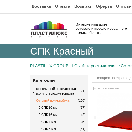
Доставка
Оплата
Возврат
Оферта
Оптови
Интернет-магазин
сотового и профилированного
поликарбоната
СПК Красный
PLASTILUX GROUP LLC
Интернет-магазин
Сото
Товаров на странице
Категории
есть в наличии
Монолитный поликарбонат
(1)
(сопутствующие товары)
Сотовый поликарбонат
(138)
СПК 10 мм
(17)
СПК 16 мм
(2)
СПК 4 мм
(25)
СПК 6 мм
(31)