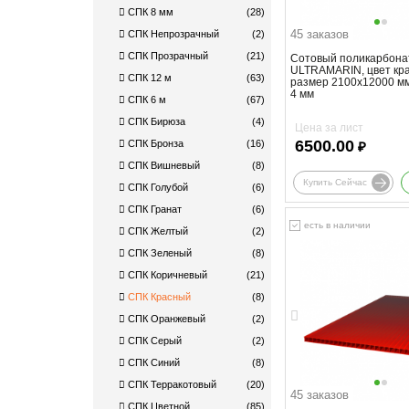
СПК 8 мм
(28)
45 заказов
СПК Непрозрачный
(2)
СПК Прозрачный
(21)
Сотовый поликарбона
ULTRAMARIN, цвет кр
СПК 12 м
(63)
размер 2100x12000 м
4 мм
СПК 6 м
(67)
СПК Бирюза
(4)
Цена за лист
6500.00
СПК Бронза
(16)
₽
СПК Вишневый
(8)
Купить Сейчас
СПК Голубой
(6)
СПК Гранат
(6)
есть в наличии
СПК Желтый
(2)
СПК Зеленый
(8)
СПК Коричневый
(21)
СПК Красный
(8)
СПК Оранжевый
(2)
СПК Серый
(2)
СПК Синий
(8)
СПК Терракотовый
(20)
45 заказов
СПК Цветной
(85)