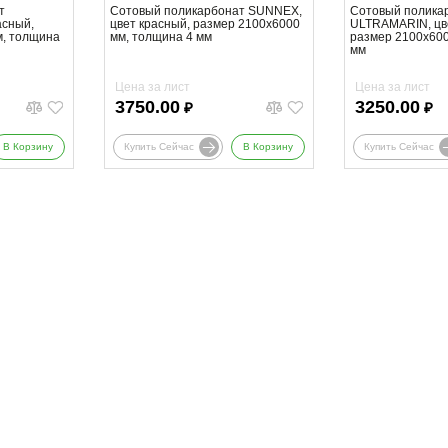
т
Сотовый поликарбонат SUNNEX,
Сотовый полика
асный,
цвет красный, размер 2100x6000
ULTRAMARIN, цв
м, толщина
мм, толщина 4 мм
размер 2100x600
мм
Цена за лист
Цена за лист
3750.00
3250.00
₽
₽
В Корзину
Купить Сейчас
В Корзину
Купить Сейчас