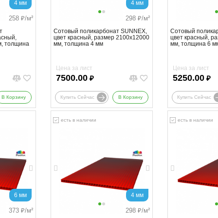
4 мм
4 мм
258
₽/м²
298
₽/м²
т
Сотовый поликарбонат SUNNEX,
Сотовый полика
асный,
цвет красный, размер 2100x12000
цвет красный, р
м, толщина
мм, толщина 4 мм
мм, толщина 6 м
Цена за лист
Цена за лист
7500.00
5250.00
₽
₽
В Корзину
Купить Сейчас
В Корзину
Купить Сейчас
есть в наличии
есть в наличии
6 мм
4 мм
373
₽/м²
298
₽/м²