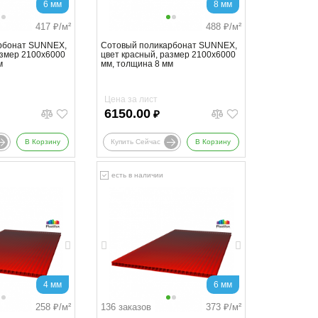
6 мм
8 мм
417
₽/м²
488
₽/м²
рбонат SUNNEX,
Сотовый поликарбонат SUNNEX,
азмер 2100x6000
цвет красный, размер 2100x6000
м
мм, толщина 8 мм
Цена за лист
6150.00
₽
В Корзину
Купить Сейчас
В Корзину
есть в наличии
4 мм
6 мм
258
₽/м²
136 заказов
373
₽/м²