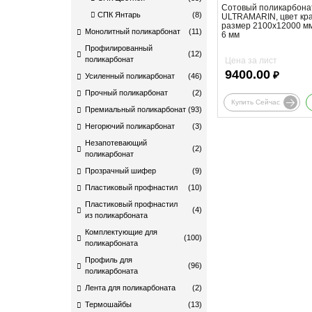
Сотовый поликарбона
СПК Янтарь
(8)
ULTRAMARIN, цвет кр
размер 2100x12000 м
Монолитный поликарбонат
(11)
6 мм
Профилированный
(12)
поликарбонат
Цена за лист
9400.00
₽
Усиленный поликарбонат
(46)
Прочный поликарбонат
(2)
Купить Сейчас
Премиальный поликарбонат
(93)
Негорючий поликарбонат
(3)
Незапотевающий
(2)
поликарбонат
Прозрачный шифер
(9)
Пластиковый профнастил
(10)
Пластиковый профнастил
(4)
из поликарбоната
Комплектующие для
(100)
поликарбоната​
Профиль для
(96)
поликарбоната
Лента для поликарбоната
(2)
Термошайбы
(13)