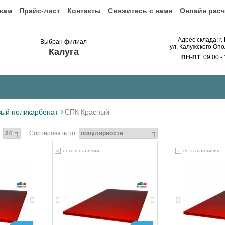
кам
Прайс-лист
Контакты
Свяжитесь с нами
Онлайн расч
Адрес склада: г.
Выбран филиал
ул. Калужского Опо
Калуга
ПН
-
ПТ
: 09:00 -
вый поликарбонат
СПК Красный
:
Сортировать по:
есть в наличии
есть в наличии