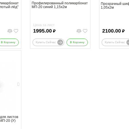
ликарбонат
Профилированный поликарбонат
Прозрачный шиф
лотый-лёд"
МП-20 синий 1,15х2м
1,05х2м
Цена за лист
1995.00
2100.00
₽
₽
В Корзину
Купить Сейчас
В Корзину
Купить Сейчас
для листов
МП-20 (У)