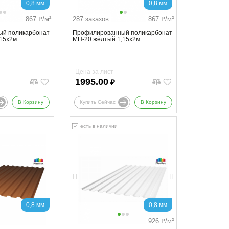
0,8 мм
0,8 мм
867
₽/м²
287 заказов
867
₽/м²
й поликарбонат
Профилированный поликарбонат
,15х2м
МП-20 жёлтый 1,15х2м
Цена за лист
1995.00
₽
В Корзину
Купить Сейчас
В Корзину
есть в наличии
0,8 мм
0,8 мм
926
₽/м²