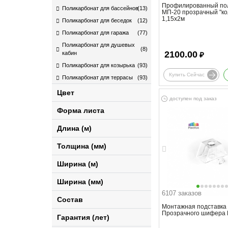
Профилированный по
Поликарбонат для бассейнов
(13)
МП-20 прозрачный "ко
1,15х2м
Поликарбонат для беседок
(12)
Поликарбонат для гаража
(77)
Поликарбонат для душевых
(8)
2100.00
кабин
₽
Поликарбонат для козырька
(93)
Купить Сейчас
Поликарбонат для террасы
(93)
Цвет
доступен под заказ
Форма листа
Длина (м)
Толщина (мм)
Ширина (м)
Ширина (мм)
6107 заказов
Состав
Монтажная подставка 
Прозрачного шифера 
Гарантия (лет)