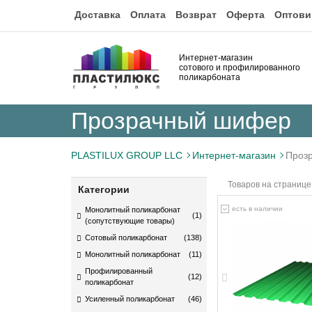
Доставка
Оплата
Возврат
Оферта
Оптови
Интернет-магазин
сотового и профилированного
поликарбоната
Прозрачный шифер
PLASTILUX GROUP LLC
Интернет-магазин
Проз
Товаров на странице
Категории
есть в наличии
Монолитный поликарбонат
(1)
(сопутствующие товары)
Сотовый поликарбонат
(138)
Монолитный поликарбонат
(11)
Профилированный
(12)
поликарбонат
Усиленный поликарбонат
(46)