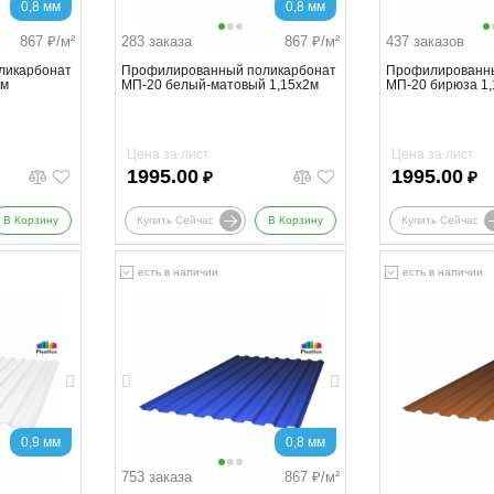
0,8 мм
0,8 мм
867
₽/м²
283 заказа
867
₽/м²
437 заказов
ликарбонат
Профилированный поликарбонат
Профилированны
2м
МП-20 белый-матовый 1,15х2м
МП-20 бирюза 1
Цена за лист
Цена за лист
1995.00
1995.00
₽
₽
В Корзину
Купить Сейчас
В Корзину
Купить Сейчас
есть в наличии
есть в наличии
0,9 мм
0,8 мм
753 заказа
867
₽/м²