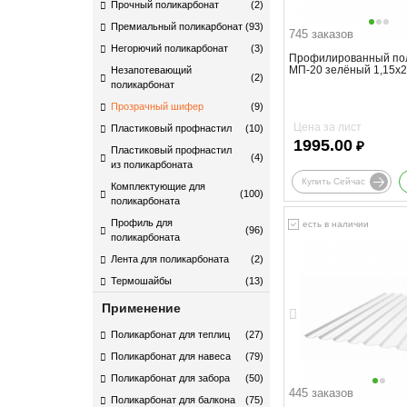
Прочный поликарбонат
(2)
Премиальный поликарбонат
(93)
745 заказов
Негорючий поликарбонат
(3)
Профилированный по
МП-20 зелёный 1,15х
Незапотевающий
(2)
поликарбонат
Прозрачный шифер
(9)
Цена за лист
Пластиковый профнастил
(10)
1995.00
₽
Пластиковый профнастил
(4)
из поликарбоната
Купить Сейчас
Комплектующие для
(100)
поликарбоната​
Профиль для
есть в наличии
(96)
поликарбоната
Лента для поликарбоната
(2)
Термошайбы
(13)
Применение
Поликарбонат для теплиц
(27)
Поликарбонат для навеса
(79)
Поликарбонат для забора
(50)
445 заказов
Поликарбонат для балкона
(75)