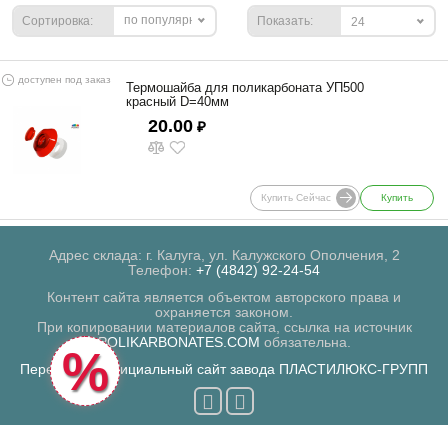
по популярности
Сортировка:
Показать:
24
доступен под заказ
Термошайба для поликарбоната УП500
красный D=40мм
20.00
₽
Купить Сейчас
Купить
Адрес склада: г. Калуга, ул. Калужского Ополчения, 2
Телефон:
+7 (4842) 92-24-54
Контент сайта является объектом авторского права и
охраняется законом.
При копировании материалов сайта, ссылка на источник
POLIKARBONATES.COM
обязательна.
%
Перейти на официальный сайт завода ПЛАСТИЛЮКС-ГРУПП