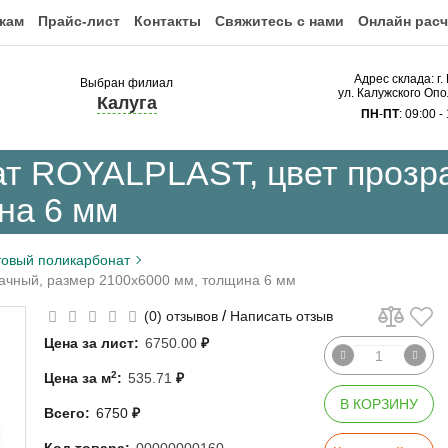
кам
Прайс-лист
Контакты
Свяжитесь с нами
Онлайн расч
Адрес склада: г.
Выбран филиал
ул. Калужского Опо
Калуга
ПН
-
ПТ
: 09:00 -
т ROYALPLAST, цвет прозр
на 6 мм
овый поликарбонат
ачный, размер 2100x6000 мм, толщина 6 мм
/
(0) отзывов
Написать отзыв
Цена за лист:
6750.00
₽
2
Цена за м
:
535.71
₽
В КОРЗИНУ
Всего:
6750
₽