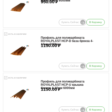
бронза 6мм 6000мм
950.00
₽
Купить Сейчас
В Корзину
есть в наличии
Профиль для поликарбоната
ROYALPLAST HCP-D база бронза 4-
10мм 6000мм
1150.00
₽
Купить Сейчас
В Корзину
есть в наличии
Профиль для поликарбоната
ROYALPLAST HCP-U крышка
бронза 4-10мм 6000мм
1150.00
₽
Купить Сейчас
В Корзину