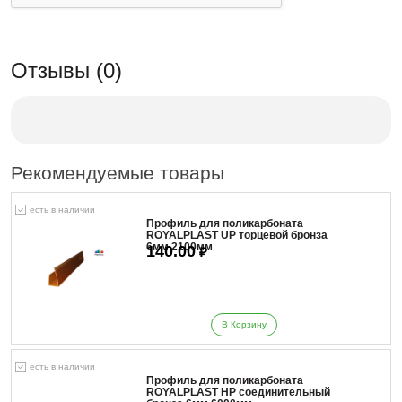
Отзывы (0)
Рекомендуемые товары
есть в наличии
Профиль для поликарбоната
ROYALPLAST UP торцевой бронза
6мм 2100мм
140.00
₽
В Корзину
есть в наличии
Профиль для поликарбоната
ROYALPLAST HP соединительный