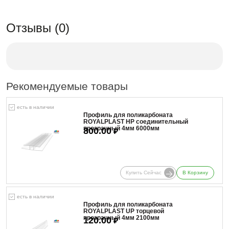
Отзывы (0)
Рекомендуемые товары
есть в наличии
Профиль для поликарбоната
ROYALPLAST HP соединительный
прозрачный 4мм 6000мм
800.00
₽
Купить Сейчас
В Корзину
есть в наличии
Профиль для поликарбоната
ROYALPLAST UP торцевой
прозрачный 4мм 2100мм
120.00
₽