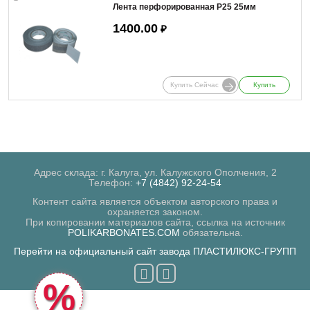
Лента перфорированная Р25 25мм
1400.00
₽
Купить Сейчас
Купить
Адрес склада: г. Калуга, ул. Калужского Ополчения, 2
Телефон:
+7 (4842) 92-24-54
Контент сайта является объектом авторского права и
охраняется законом.
При копировании материалов сайта, ссылка на источник
POLIKARBONATES.COM
обязательна.
Перейти на официальный сайт завода ПЛАСТИЛЮКС-ГРУПП
%