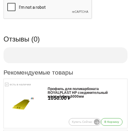
Отзывы (0)
Рекомендуемые товары
есть в наличии
Профиль для поликарбоната
ROYALPLAST HP соединительный
жёлтый 8мм 6000мм
1050.00
₽
Купить Сейчас
В Корзину