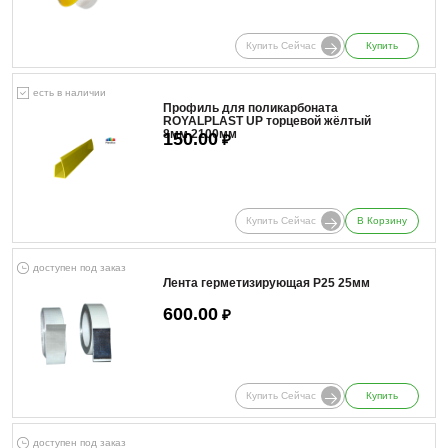
Купить Сейчас
Купить
есть в наличии
Профиль для поликарбоната
ROYALPLAST UP торцевой жёлтый
8мм 2100мм
150.00
₽
Купить Сейчас
В Корзину
доступен под заказ
Лента герметизирующая Р25 25мм
600.00
₽
Купить Сейчас
Купить
доступен под заказ