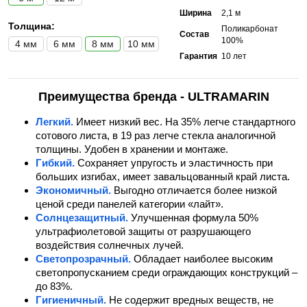
Ширина
2,1 м
Толщина:
Поликарбонат
Состав
100%
4 мм
6 мм
8 мм
10 мм
Гарантия
10 лет
Преимущества бренда - ULTRAMARIN
Легкий.
Имеет низкий вес. На 35% легче стандартного
сотового листа, в 19 раз легче стекла аналогичной
толщины. Удобен в хранении и монтаже.
Гибкий.
Сохраняет упругость и эластичность при
больших изгибах, имеет завальцованный край листа.
Экономичный.
Выгодно отличается более низкой
ценой среди панелей категории «лайт».
Солнцезащитный.
Улучшенная формула 50%
ультрафиолетовой защиты от разрушающего
воздействия солнечных лучей.
Светопрозрачный.
Обладает наиболее высоким
светопропусканием среди ограждающих конструкций –
до 83%.
Гигиеничный.
Не содержит вредных веществ, не