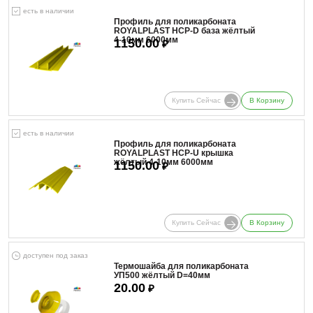
есть в наличии
Профиль для поликарбоната
ROYALPLAST HCP-D база жёлтый
4-10мм 6000мм
1150.00
₽
Купить Сейчас
В Корзину
есть в наличии
Профиль для поликарбоната
ROYALPLAST HCP-U крышка
жёлтый 4-10мм 6000мм
1150.00
₽
Купить Сейчас
В Корзину
доступен под заказ
Термошайба для поликарбоната
УП500 жёлтый D=40мм
20.00
₽