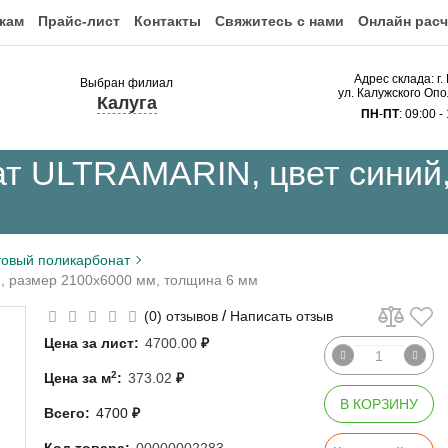
кам
Прайс-лист
Контакты
Свяжитесь с нами
Онлайн расч
Адрес склада: г.
Выбран филиал
ул. Калужского Опо
Калуга
ПН
-
ПТ
: 09:00 -
т ULTRAMARIN, цвет синий,
овый поликарбонат
, размер 2100x6000 мм, толщина 6 мм
/
(0) отзывов
Написать отзыв
Цена за лист:
4700.00
₽
2
Цена за м
:
373.02
₽
В КОРЗИНУ
Всего:
4700
₽