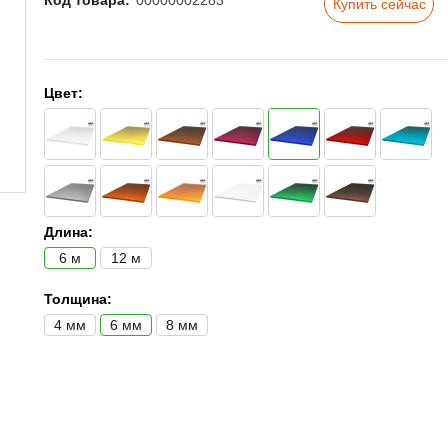
Код товара:
00000002283
Купить сейчас
Цвет:
Длина:
6 м
12 м
Толщина:
4 мм
6 мм
8 мм