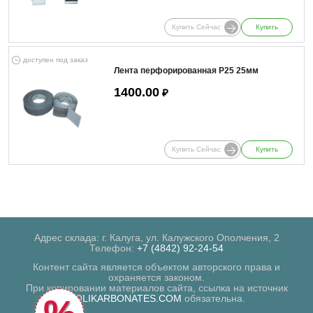
Купить Сейчас
Купить
доступен под заказ
Лента перфорированная Р25 25мм
1400.00
₽
Купить Сейчас
Купить
Адрес склада: г. Калуга, ул. Калужского Ополчения, 2
Телефон:
+7 (4842) 92-24-54
Контент сайта является объектом авторского права и
охраняется законом.
При копировании материалов сайта, ссылка на источник
POLIKARBONATES.COM
обязательна.