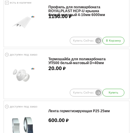
есть в наличии
Профиль для поликарбоната
ROYALPLAST HCP-U крышка
белый-матовый 4-10мм 6000мм
1150.00
₽
Купить Сейчас
В Корзину
доступен под заказ
Термошайба для поликарбоната
УП500 белый-матовый D=40мм
20.00
₽
Купить Сейчас
Купить
доступен под заказ
Лента герметизирующая Р25 25мм
600.00
₽