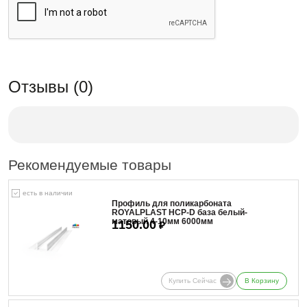
Отзывы (0)
Рекомендуемые товары
есть в наличии
Профиль для поликарбоната
ROYALPLAST HCP-D база белый-
матовый 4-10мм 6000мм
1150.00
₽
Купить Сейчас
В Корзину