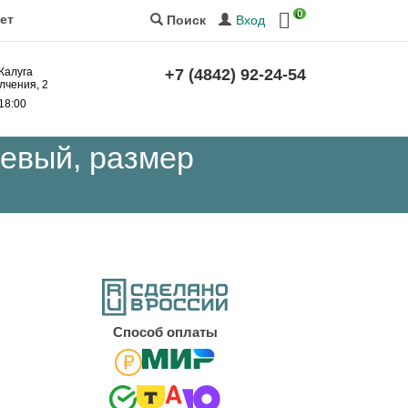
0
ет
Вход
Поиск
 Калуга
+7 (4842) 92-24-54
лчения, 2
 18:00
евый, размер
Cпособ оплаты