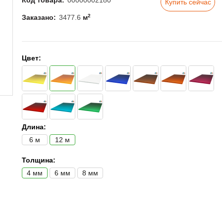
Код товара:
00000002180
Купить сейчас
2
Заказано:
3477.6
м
Цвет:
Длина:
6 м
12 м
Толщина:
4 мм
6 мм
8 мм