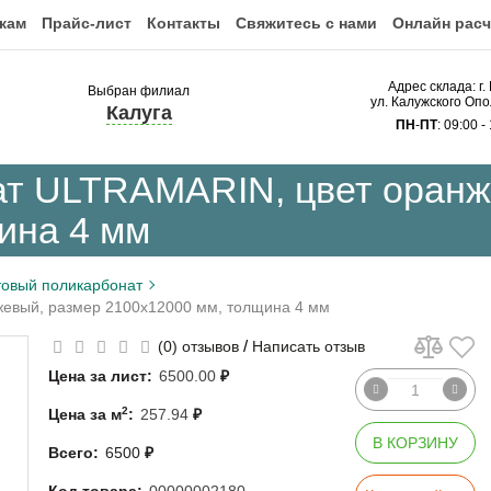
кам
Прайс-лист
Контакты
Свяжитесь с нами
Онлайн расч
Адрес склада: г.
Выбран филиал
ул. Калужского Опо
Калуга
ПН
-
ПТ
: 09:00 -
ат ULTRAMARIN, цвет оранж
ина 4 мм
овый поликарбонат
евый, размер 2100x12000 мм, толщина 4 мм
/
(0) отзывов
Написать отзыв
Цена за лист:
6500.00
₽
2
Цена за м
:
257.94
₽
В КОРЗИНУ
Всего:
6500
₽