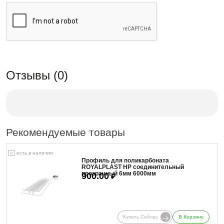
Отзывы (0)
Рекомендуемые товары
есть в наличии
Профиль для поликарбоната
ROYALPLAST HP соединительный
прозрачный 6мм 6000мм
900.00
₽
Купить Сейчас
В Корзину