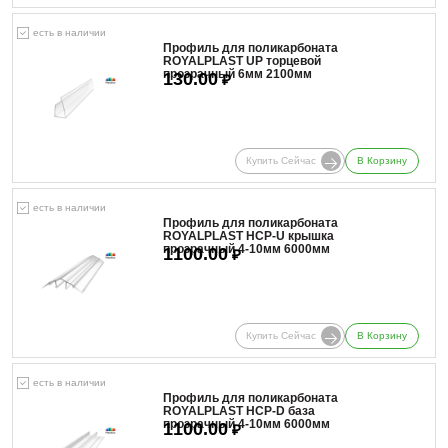
есть в наличии
Профиль для поликарбоната
ROYALPLAST UP торцевой
прозрачный 6мм 2100мм
130.00
₽
Купить Сейчас
В Корзину
есть в наличии
Профиль для поликарбоната
ROYALPLAST HCP-U крышка
прозрачный 4-10мм 6000мм
1100.00
₽
Купить Сейчас
В Корзину
есть в наличии
Профиль для поликарбоната
ROYALPLAST HCP-D база
прозрачный 4-10мм 6000мм
1100.00
₽