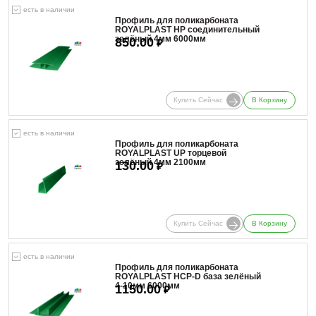
есть в наличии
Профиль для поликарбоната
ROYALPLAST HP соединительный
зелёный 4мм 6000мм
850.00
₽
Купить Сейчас
В Корзину
есть в наличии
Профиль для поликарбоната
ROYALPLAST UP торцевой
зелёный 4мм 2100мм
130.00
₽
Купить Сейчас
В Корзину
есть в наличии
Профиль для поликарбоната
ROYALPLAST HCP-D база зелёный
4-10мм 6000мм
1150.00
₽