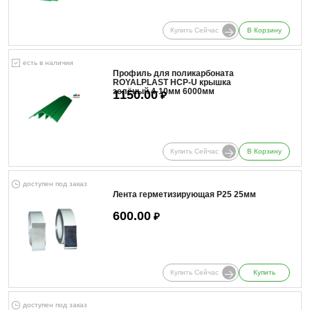
Купить Сейчас
В Корзину
есть в наличии
Профиль для поликарбоната
ROYALPLAST HCP-U крышка
зелёный 4-10мм 6000мм
1150.00
₽
Купить Сейчас
В Корзину
доступен под заказ
Лента герметизирующая Р25 25мм
600.00
₽
Купить Сейчас
Купить
доступен под заказ