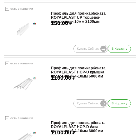
есть в наличии
Профиль для поликарбоната
ROYALPLAST UP торцевой
прозрачный 10мм 2100мм
150.00
₽
Купить Сейчас
В Корзину
есть в наличии
Профиль для поликарбоната
ROYALPLAST HCP-U крышка
прозрачный 4-10мм 6000мм
1100.00
₽
Купить Сейчас
В Корзину
есть в наличии
Профиль для поликарбоната
ROYALPLAST HCP-D база
прозрачный 4-10мм 6000мм
1100.00
₽