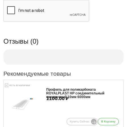
Отзывы (0)
Рекомендуемые товары
есть в наличии
Профиль для поликарбоната
ROYALPLAST HP соединительный
прозрачный 10мм 6000мм
1100.00
₽
Купить Сейчас
В Корзину